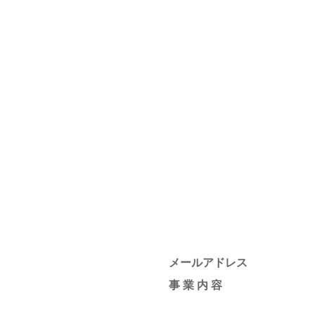
メールアドレス
事 業 内 容