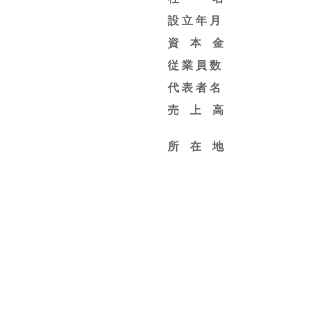
設 立 年 月
資 本 金
従 業 員 数
代 表 者 名
売 上 高
所 在 地