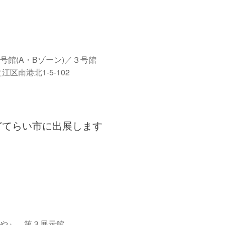
館(A・Bゾーン)／３号館
区南港北1-5-102
どてらい市に出展します
や』 第３展示館